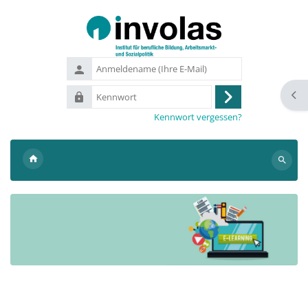
Zum Hauptinhalt
Anmeldename
(Ihre
Kennwort
Bloc
E-
Anmelden
Mail)
Kennwort vergessen?
Suchen
Blöcke