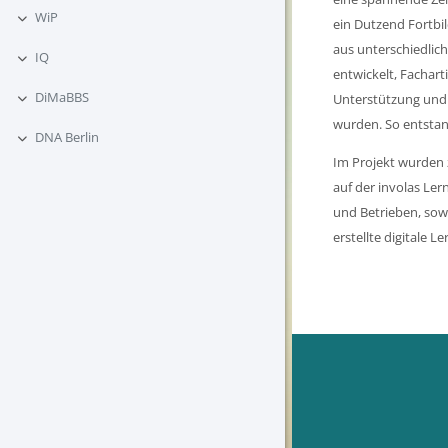
WiP
ein Dutzend Fortbi
Einklappen
aus unterschiedlic
IQ
Einklappen
entwickelt, Fachart
DiMaBBS
Unterstützung und 
Einklappen
wurden. So entsta
DNA Berlin
Einklappen
Im Projekt wurden 
auf der involas Ler
und Betrieben, sow
erstellte digitale 
Blöcke
Blöcke