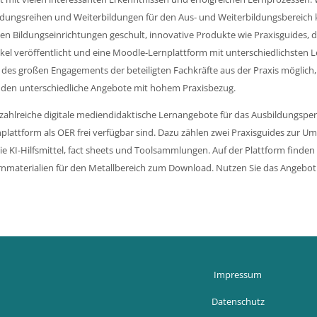
ldungsreihen und Weiterbildungen für den Aus- und Weiterbildungsbereich
hen Bildungseinrichtungen geschult, innovative Produkte wie Praxisguides, 
ikel veröffentlicht und eine Moodle-Lernplattform mit unterschiedlichsten 
des großen Engagements der beteiligten Fachkräfte aus der Praxis möglich,
nden unterschiedliche Angebote mit hohem Praxisbezug.
zahlreiche digitale mediendidaktische Lernangebote für das Ausbildungspers
nplattform als OER frei verfügbar sind. Dazu zählen zwei Praxisguides zur 
ie KI-Hilfsmittel, fact sheets und Toolsammlungen. Auf der Plattform finde
Lernmaterialien für den Metallbereich zum Download. Nutzen Sie das Angebot
Impressum
Datenschutz