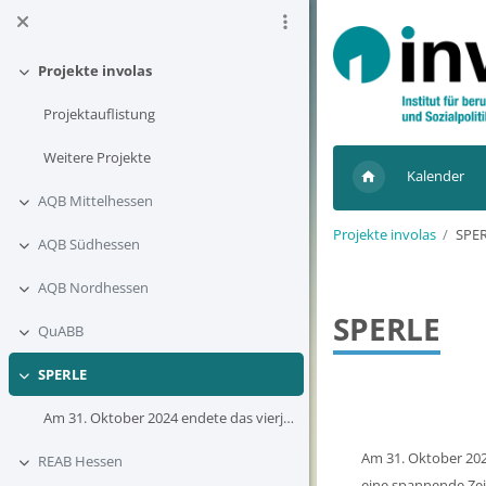
Zum Hauptinhalt
Projekte involas
Einklappen
Projektauflistung
Weitere Projekte
Kalender
AQB Mittelhessen
Einklappen
Projekte involas
SPE
AQB Südhessen
Einklappen
AQB Nordhessen
Einklappen
SPERLE
QuABB
Einklappen
SPERLE
Einklappen
Blöcke
Am 31. Oktober 2024 endete das vierjährige InnoVET...
Am 31. Oktober 202
REAB Hessen
Einklappen
eine spannende Zei