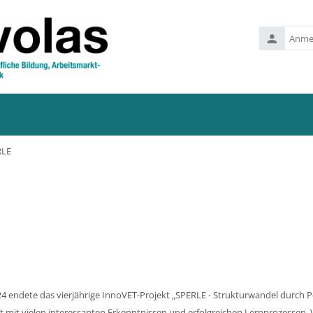
Anmeldena
(Ihre
E-
Mail)
RLE
4 endete das vierjährige InnoVET-Projekt „SPERLE - Strukturwandel durch Pe
t mit vielen interessanten Erkenntnissen und erfolgreichen Lernprozessen
.