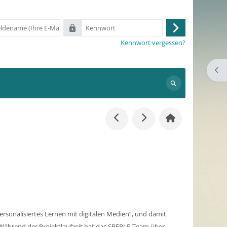
me
Kennwort
Anmelden
Kennwort vergessen?
Bloc
Suchen
rsonalisiertes Lernen mit digitalen Medien“, und damit
Während der Projektlaufzeit hat das SPERLE-Team über