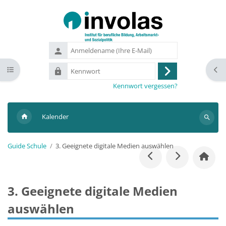
Zum Hauptinhalt
Anmeldename
(Ihre
Kennwort
Kursindex öffnen
Bloc
E-
Anmelden
Mail)
Kennwort vergessen?
Kalender
Suchen
Guide Schule
3. Geeignete digitale Medien auswählen
3. Geeignete digitale Medien
auswählen