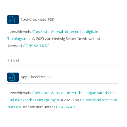
Blöcke
Tool-Checkliste
PDF
Lizenzhinweis:
Checkliste: Auswahlkriterien für digitale
Trainingstools
© 2023 von
Hedwig Seipel für wb-web ist
lizensiert
CC BY-SA 3.0 DE
418.3 KB
App-Checkliste
PDF
Lizenzhinweis:
Checkliste: Apps im Unterricht – organisatorische
und didaktische Überlegungen
© 2021 von
Deutschland sicher im
Netz e.V.
ist lizensiert unter
CC BY-SA 4.0