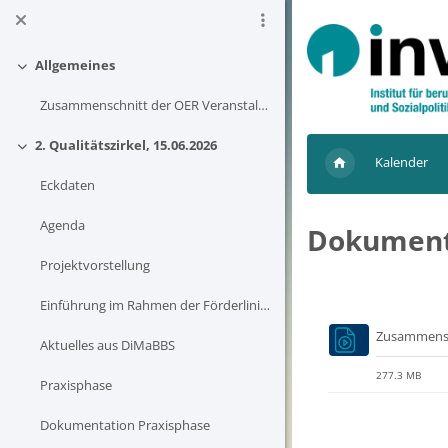
Zum Hauptinhalt
Allgemeines
Einklappen
Zusammenschnitt der OER Veranstaltungen
2. Qualitätszirkel, 15.06.2026
Einklappen
Kalender
Eckdaten
Agenda
Dokumenta
Projektvorstellung
Blöcke
Einführung im Rahmen der Förderlinie OE_Struktur
Zusammensc
Aktuelles aus DiMaBBS
277.3 MB
Praxisphase
Dokumentation Praxisphase