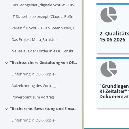
Das Sachgebiet „digitale Schule“ (Dirk Dübon, Landkreis Karlsruhe)
IT-Sicherheitskonzept (Claudia Roßmann, Landkreis Ravensburg)
Verein für Schul-IT (Jan Steenhusen, Landkreis Osnabrück)
2. Qualitäts
15.06.2026
Das Projekt Meta_Struktur
Neues aus der Förderlinie OE_Struktur: Das Projekt Meta_Struktur Dr. Martin Bittner (Friedrich-Alexander-Universität Erlangen)
"Rechtssichere Gestaltung von OER" vom 30.04.26, Dokumentation der Veranstaltung
Einklappen
Einführung in OER (Kopie)
Aufzeichnung des Vortrags
"Grundlagen
KI-Zeitalter"
Dokumentatio
Powerpoint zum Vortrag
"Recherche, Bewertung und Einsatz von OER" vom 23.04.26, Dokumentation der Veranstaltung
Einklappen
Blöcke
Einführung in OER (Kopie)