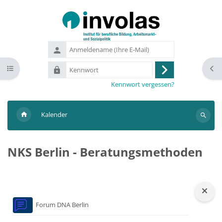
Zum Hauptinhalt
Anmeldename
(Ihre
Kennwort
Kursindex öffnen
Bloc
E-
Anmelden
Mail)
Kennwort vergessen?
Kalender
Suchen
NKS Berlin - Beratungsmethoden
Blöcke
Forum DNA Berlin