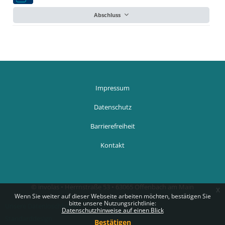
Abschluss
Blöcke
Blöcke
Impressum
Datenschutz
Barrierefreiheit
Kontakt
© involas • Herrnstraße 53 • 63065 Offenbach am Main
x
Wenn Sie weiter auf dieser Webseite arbeiten möchten, bestätigen Sie
bitte unsere Nutzungsrichtlinie:
Unsere Datenlöschfristen
Datenschutzhinweise auf einen Blick
Standarddesign
Bestätigen