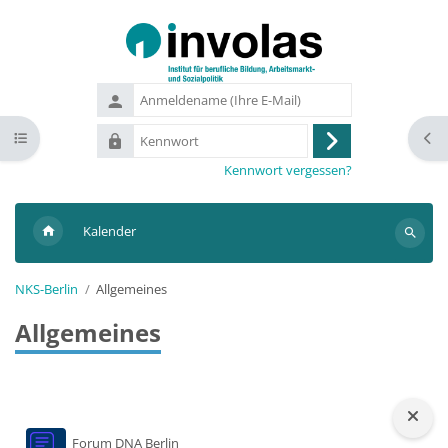
Zum Hauptinhalt
Anmeldename
(Ihre
Kennwort
Kursindex öffnen
Bloc
E-
Anmelden
Mail)
Kennwort vergessen?
Kalender
Suchen
NKS-Berlin
Allgemeines
Allgemeines
Blöcke
Forum DNA Berlin