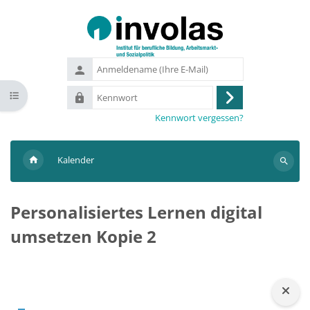
Zum Hauptinhalt
Anmeldename
(Ihre
Kennwort
Kursindex öffnen
E-
Anmelden
Mail)
Kennwort vergessen?
Kalender
Suchen
Personalisiertes Lernen digital
umsetzen Kopie 2
Blöcke